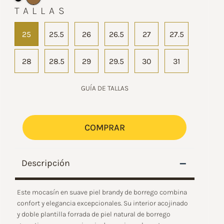
TALLAS
25
25.5
26
26.5
27
27.5
28
28.5
29
29.5
30
31
GUÍA DE TALLAS
COMPRAR
–
Descripción
Este mocasín en suave piel brandy de borrego combina
confort y elegancia excepcionales. Su interior acojinado
y doble plantilla forrada de piel natural de borrego