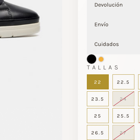
Devolución
Envío
Cuidados
TALLAS
22
22.5
23.5
24
25
25.5
26.5
27