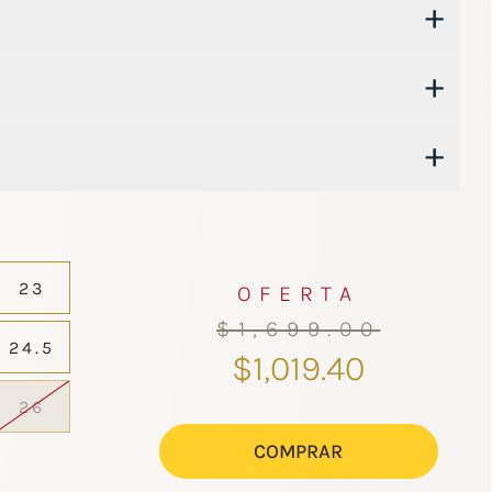
+
+
+
23
OFERTA
$1,699.00
24.5
$1,019.40
26
COMPRAR