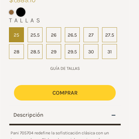
$1,889.10
TALLAS
25
25.5
26
26.5
27
27.5
28
28.5
29
29.5
30
31
GUÍA DE TALLAS
COMPRAR
–
Descripción
Pani 705704 redefine la sofisticación clásica con un